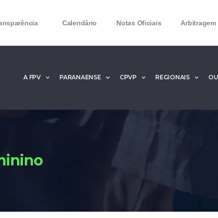
ansparência
Calendário
Notas Oficiais
Arbitragem
A FPV
PARANAENSE
CPVP
REGIONAIS
OU
Microsoft Office 2016 Product key Generator 
Microsoft Office 2016 Product Key 2020 – Free
MMicrosoft Office 2016 Product key: Free Dow
minino