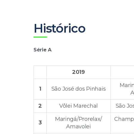
Histórico
Série A
2019
Mari
1
São José dos Pinhais
A
2
Vôlei Marechal
São Jo
Maringá/Prorelax/
Champa
3
Amavolei