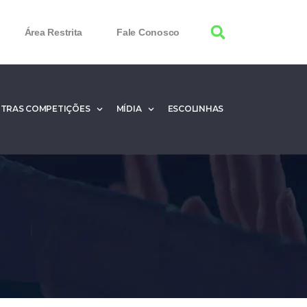
Área Restrita
Fale Conosco
TRAS COMPETIÇÕES
MÍDIA
ESCOLINHAS
100% Working
 Product Keys
nload & Activate