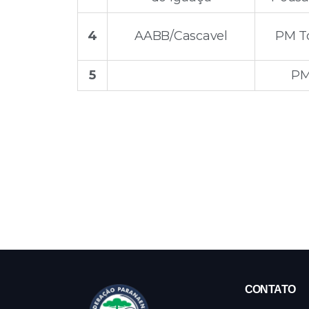
4
AABB/Cascavel
PM To
5
PM
CONTATO