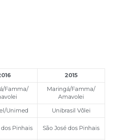
2016
2015
gá/Famma/
Maringá/Famma/
avolei
Amavolei
el/Unimed
Unibrasil Vôlei
 dos Pinhais
São José dos Pinhais