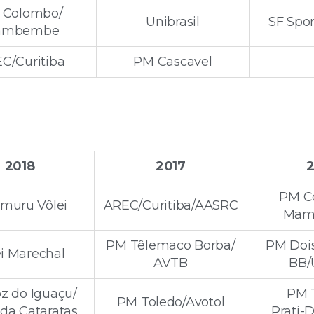
 Colombo/
Unibrasil
SF Spor
ambembe
C/Curitiba
PM Cascavel
2018
2017
2
PM C
muru Vôlei
AREC/Curitiba/AASRC
Mam
PM Têlemaco Borba/
PM Dois
ei Marechal
AVTB
BB/
z do Iguaçu/
PM 
PM Toledo/Avotol
da Cataratas
Prati-