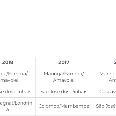
2018
2017
ngá/Famma/
Maringá/Famma/
Marin
mavolei
Amavolei
Am
sé dos Pinhais
São José dos Pinhais
Cascav
gnat/Londrin
Colombo/Mambembe
São José
a