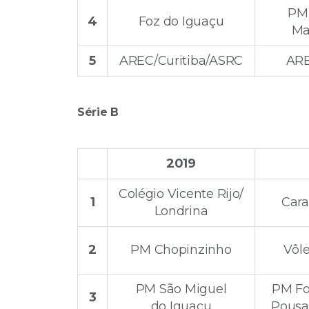
PM
4
Foz do Iguaçu
M
5
AREC/Curitiba/ASRC
ARE
Série B
2019
Colégio Vicente Rijo/
1
Cara
Londrina
2
PM Chopinzinho
Vôl
PM São Miguel
PM Fo
3
do Iguaçu
Pousa