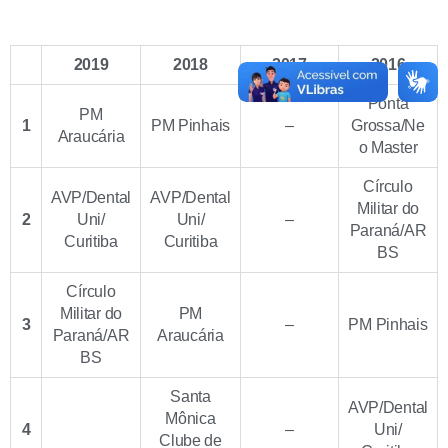
2019
2018
2017
2016
Ponta
PM
1
PM Pinhais
–
Grossa/Ne
Araucária
o Master
Círculo
AVP/Dental
AVP/Dental
Militar do
2
Uni/
Uni/
–
Paraná/AR
Curitiba
Curitiba
BS
Círculo
Militar do
PM
3
–
PM Pinhais
Paraná/AR
Araucária
BS
Santa
AVP/Dental
Mônica
4
–
Uni/
Clube de