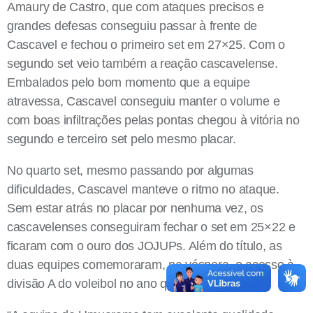
Amaury de Castro, que com ataques precisos e
grandes defesas conseguiu passar à frente de
Cascavel e fechou o primeiro set em 27×25. Com o
segundo set veio também a reação cascavelense.
Embalados pelo bom momento que a equipe
atravessa, Cascavel conseguiu manter o volume e
com boas infiltrações pelas pontas chegou à vitória no
segundo e terceiro set pelo mesmo placar.
No quarto set, mesmo passando por algumas
dificuldades, Cascavel manteve o ritmo no ataque.
Sem estar atrás no placar por nenhuma vez, os
cascavelenses conseguiram fechar o set em 25×22 e
ficaram com o ouro dos JOJUPs. Além do título, as
duas equipes comemoraram, na véspera, o acesso à
divisão A do voleibol no ano que vem.