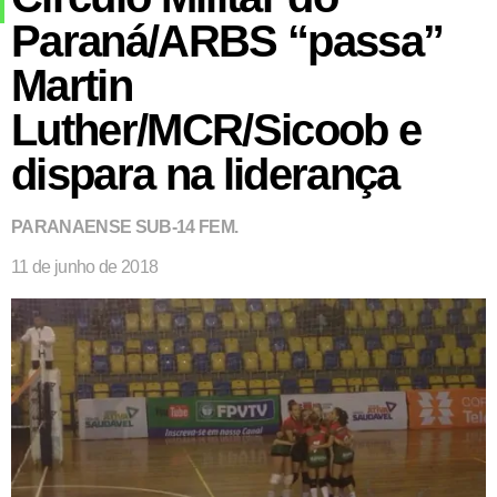
Paraná/ARBS “passa”
Martin
Luther/MCR/Sicoob e
dispara na liderança
PARANAENSE SUB-14 FEM.
11 de junho de 2018