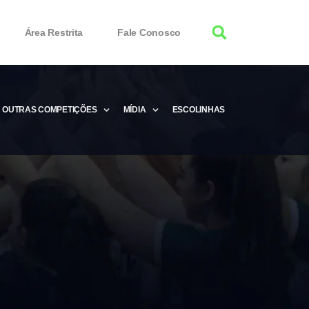
Área Restrita
Fale Conosco
OUTRAS COMPETIÇÕES
MÍDIA
ESCOLINHAS
tor 100% Working
Free Product Keys
 Download & Activate