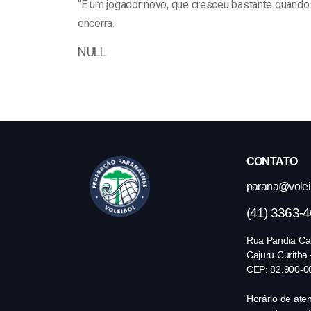
“É um jogador novo, que cresceu bastante quando fo
encerra.
NULL
CONTATO
parana@volei.
(41) 3363-
Rua Pandia Cal
Cajuru Curitba
CEP: 82.900-0
Horário de ate