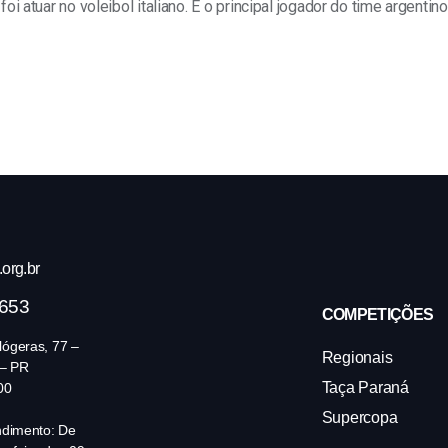
i atuar no voleibol italiano. É o principal jogador do time argenti
org.br
4653
COMPETIÇÕES
ógeras, 77 –
Regionais
 – PR
Taça Paraná
00
Supercopa
ndimento: De