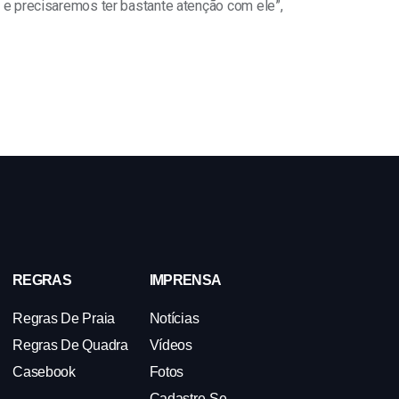
no e precisaremos ter bastante atenção com ele”,
REGRAS
IMPRENSA
Regras De Praia
Notícias
Regras De Quadra
Vídeos
Casebook
Fotos
Cadastre-Se