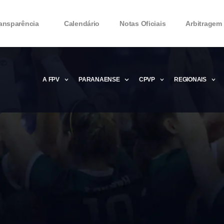
ansparência
Calendário
Notas Oficiais
Arbitragem
A FPV
PARANAENSE
CPVP
REGIONAIS
Microsoft Office 2016 Product key Genera
Microsoft Office 2016 Product Key 2020 – 
MMicrosoft Office 2016 Product key: Free