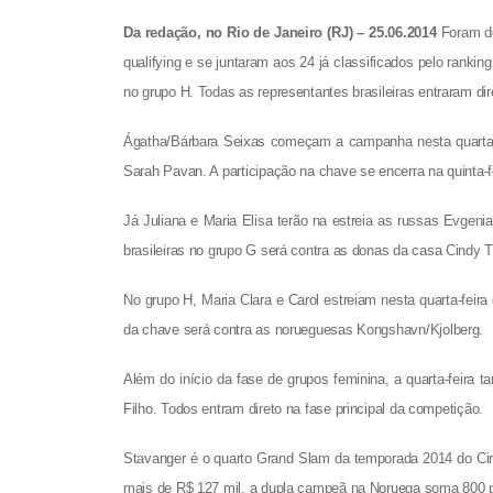
Da redação, no Rio de Janeiro (RJ) – 25.06.2014
Foram de
qualifying e se juntaram aos 24 já classificados pelo rankin
no grupo H. Todas as representantes brasileiras entraram dire
Ágatha/Bárbara Seixas começam a campanha nesta quarta-fe
Sarah Pavan. A participação na chave se encerra na quinta-
Já Juliana e Maria Elisa terão na estreia as russas Evgeni
brasileiras no grupo G será contra as donas da casa Cindy T
No grupo H, Maria Clara e Carol estreiam nesta quarta-fei
da chave será contra as norueguesas Kongshavn/Kjolberg.
Além do início da fase de grupos feminina, a quarta-feira 
Filho. Todos entram direto na fase principal da competição.
Stavanger é o quarto Grand Slam da temporada 2014 do Cir
mais de R$ 127 mil, a dupla campeã na Noruega soma 800 pon