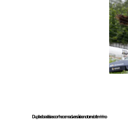
Duplas brasileiras conhecem adversárias no torneio feminino