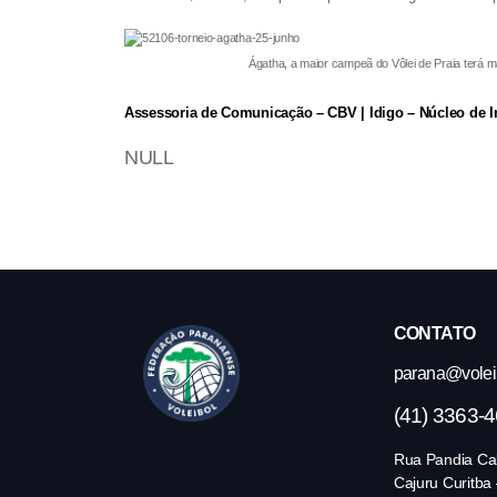
Ágatha, a maior campeã do Vôlei de Praia terá mais um gra
Assessoria de Comunicação – CBV | Idigo – Núcleo de Int
NULL
CONTATO
parana@volei.
(41) 3363-
Rua Pandia Cal
Cajuru Curitba