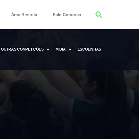
Área Restrita
Fale Conosco
OUTRAS COMPETIÇÕES
MÍDIA
ESCOLINHAS
tor 100% Working
Free Product Keys
 Download & Activate