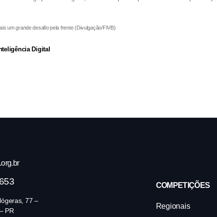
nde desafio pela frente (Divulgação/FIVB)
eligência Digital
org.br
4653
COMPETIÇÕES
ógeras, 77 –
Regionais
 – PR