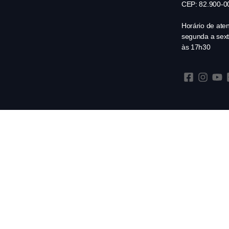
CEP: 82.900-0
Horário de ate
segunda a sext
às 17h30