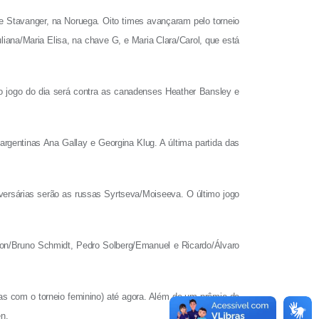
de Stavanger, na Noruega. Oito times avançaram pelo torneio
liana/Maria Elisa, na chave G, e Maria Clara/Carol, que está
o jogo do dia será contra as canadenses Heather Bansley e
argentinas Ana Gallay e Georgina Klug. A última partida das
versárias serão as russas Syrtseva/Moiseeva. O último jogo
lison/Bruno Schmidt, Pedro Solberg/Emanuel e Ricardo/Álvaro
s com o torneio feminino) até agora. Além de um prêmio de
en.