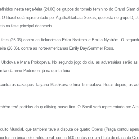
finidos nesta terça-feira (24.06) os grupos do torneio feminino do Grand Slam 
g. O Brasil será representado por Ágatha/Bárbara Seixas, que está no grupo D, Ju
to na fase principal do torneio.
ira (25.06) contra as finlandesas Erika Nystrom e Emilia Nyström. O segund
feira (26.06), contra as norte-americanas Emily Day/Summer Ross.
a Ukolova e Maria Prokopeva. No segundo jogo do dia, as adversárias serão as 
reland/Janne Pedersen, já na quinta-feira.
ra contra as cazaques Tatyana Mashkova e Irina Tsimbalova. Horas depois, as ad
também terá partidas do qualifying masculino. O Brasil será representado por A
cuito Mundial, que também teve a disputa de quatro Opens (Praga contou apena
tos na briga pelo troféu geral, contra 500 pontos por um título de etapa do Op