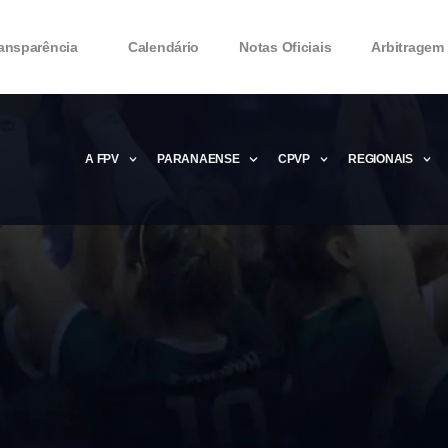
ansparência
Calendário
Notas Oficiais
Arbitragem
A FPV
PARANAENSE
CPVP
REGIONAIS
Microsoft Office 2016 Product key Genera
Microsoft Office 2016 Product Key 2020 – 
MMicrosoft Office 2016 Product key: Free