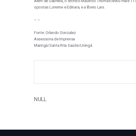
Além de Gabriela, o técnico Maurício Thomas levou mais 11 at
opostas Lorenne e Edinara; e a líbero Lais.
– –
Fonte: Orlando Gonzalez
Assessoria de Imprensa
Maringá/Santa Rita Saúde/Uningá
NULL