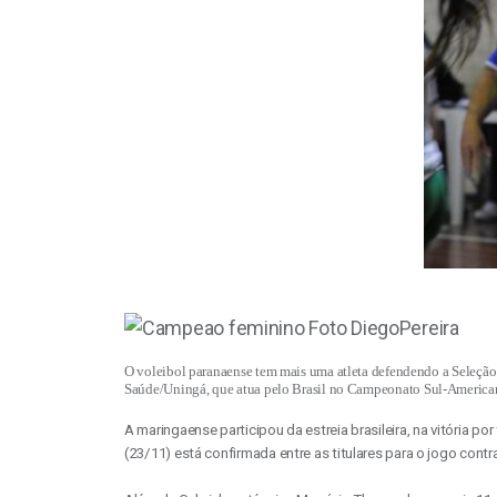
O voleibol paranaense tem mais uma atleta defendendo a Seleção 
Saúde/Uningá, que atua pelo Brasil no Campeonato Sul-Americano
A maringaense participou da estreia brasileira, na vitória por
(23/11) está confirmada entre as titulares para o jogo contra