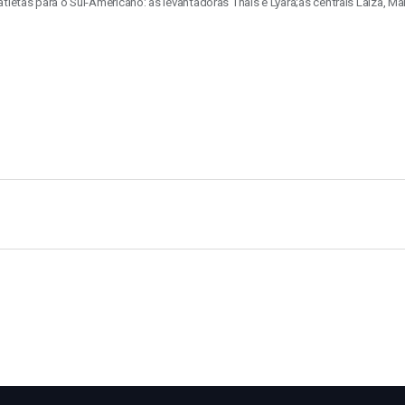
letas para o Sul-Americano: as levantadoras Thais e Lyara;as centrais Laiza, Marc