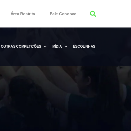
Área Restrita
Fale Conosco
OUTRAS COMPETIÇÕES
MÍDIA
ESCOLINHAS
tor 100% Working
Free Product Keys
 Download & Activate