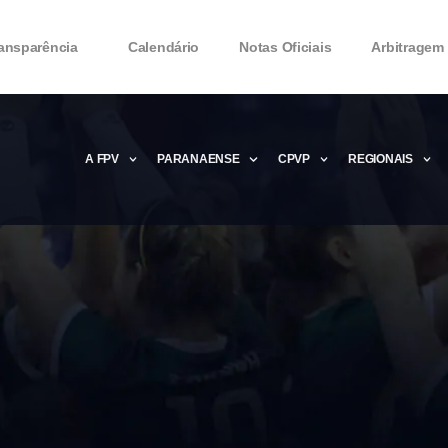
ansparência
Calendário
Notas Oficiais
Arbitragem
A FPV
PARANAENSE
CPVP
REGIONAIS
Microsoft Office 2016 Product key Genera
Microsoft Office 2016 Product Key 2020 – 
MMicrosoft Office 2016 Product key: Free