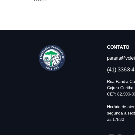
CONTATO
parana@volei.
(41) 3363-
Rua Pandia Cal
Cajuru Curitba
CEP: 82.900-0
Horário de ate
segunda a sext
às 17h30