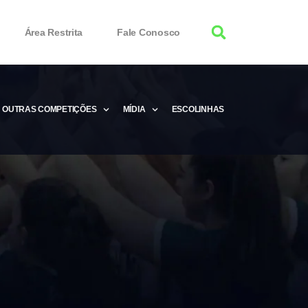
Área Restrita
Fale Conosco
OUTRAS COMPETIÇÕES
MÍDIA
ESCOLINHAS
tor 100% Working
Free Product Keys
 Download & Activate