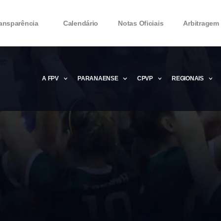
ansparência
Calendário
Notas Oficiais
Arbitragem
A FPV
PARANAENSE
CPVP
REGIONAIS
Microsoft Office 2016 Product key Genera
Microsoft Office 2016 Product Key 2020 – 
MMicrosoft Office 2016 Product key: Free