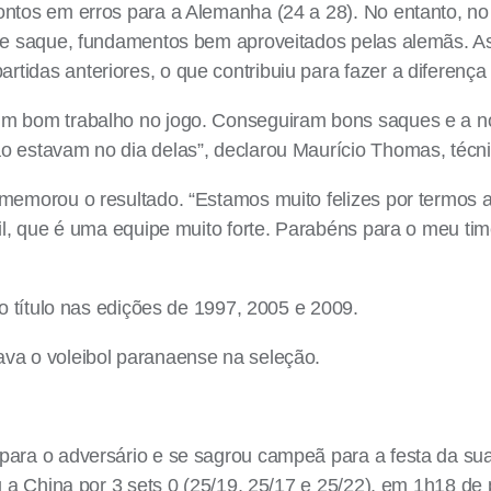
ntos em erros para a Alemanha (24 a 28). No entanto, no 
o e saque, fundamentos bem aproveitados pelas alemãs. A
idas anteriores, o que contribuiu para fazer a diferença 
um bom trabalho no jogo. Conseguiram bons saques e a no
 estavam no dia delas”, declarou Maurício Thomas, técnic
memorou o resultado. “Estamos muito felizes por termos a
il, que é uma equipe muito forte. Parabéns para o meu tim
 o título nas edições de 1997, 2005 e 2009.
va o voleibol paranaense na seleção.
ara o adversário e se sagrou campeã para a festa da sua 
ou a China por 3 sets 0 (25/19, 25/17 e 25/22), em 1h18 de