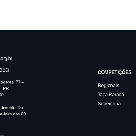
org.br
4653
COMPETIÇÕES
ógeras, 77 –
Regionais
 – PR
Taça Paraná
00
Supercopa
ndimento: De
a-feira das 09