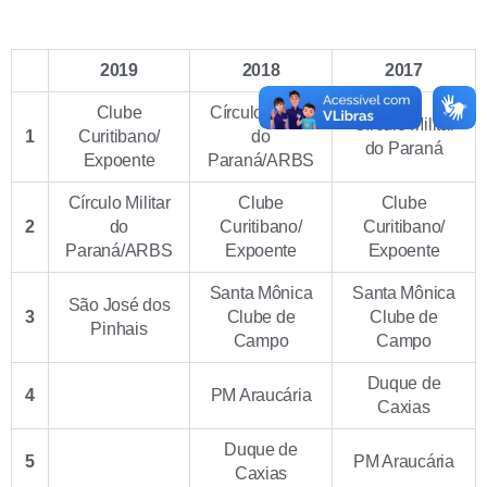
2019
2018
2017
Clube
Círculo Militar
Círculo Militar
1
Curitibano/
do
do Paraná
Expoente
Paraná/ARBS
Círculo Militar
Clube
Clube
2
do
Curitibano/
Curitibano/
Paraná/ARBS
Expoente
Expoente
Santa Mônica
Santa Mônica
São José dos
3
Clube de
Clube de
Pinhais
Campo
Campo
Duque de
4
PM Araucária
Caxias
Duque de
5
PM Araucária
Caxias