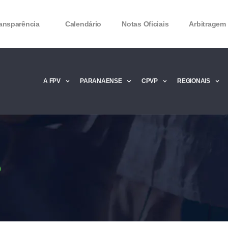
ansparência
Calendário
Notas Oficiais
Arbitragem
A FPV
PARANAENSE
CPVP
REGIONAIS
Microsoft Office 2016 Product key Genera
Microsoft Office 2016 Product Key 2020 – 
MMicrosoft Office 2016 Product key: Free
o