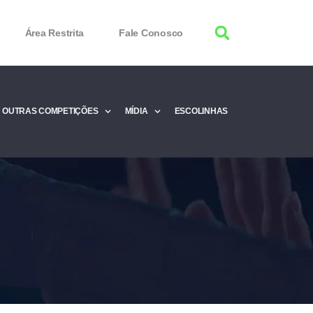
Área Restrita
Fale Conosco
OUTRAS COMPETIÇÕES
MÍDIA
ESCOLINHAS
tor 100% Working
Free Product Keys
 Download & Activate