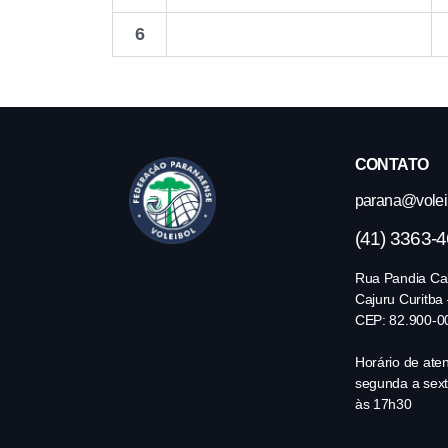
6
CONTATO
parana@volei.
(41) 3363-
Rua Pandia Cal
Cajuru Curitba
CEP: 82.900-0
Horário de ate
segunda a sext
às 17h30