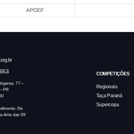
APCEF
org.br
4653
COMPETIÇÕES
ógeras, 77 –
Regionais
 – PR
Taça Paraná
00
Supercopa
ndimento: De
a-feira das 09