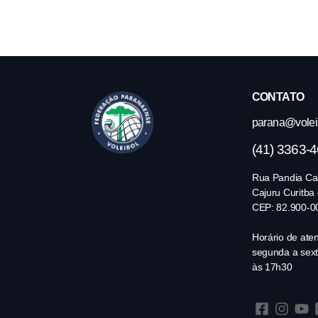
CONTATO
parana@volei.
(41) 3363-
Rua Pandia Cal
Cajuru Curitba
CEP: 82.900-0
Horário de ate
segunda a sext
às 17h30