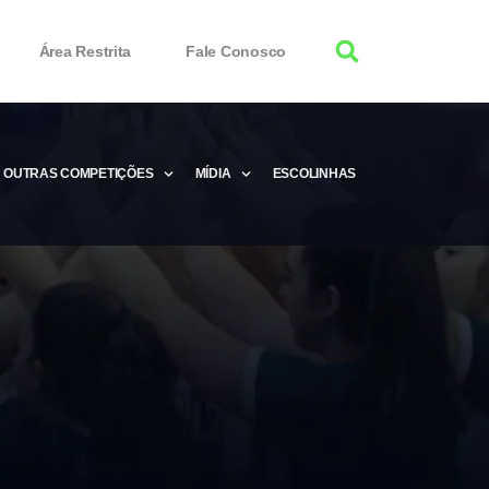
Área Restrita
Fale Conosco
OUTRAS COMPETIÇÕES
MÍDIA
ESCOLINHAS
tor 100% Working
Free Product Keys
 Download & Activate