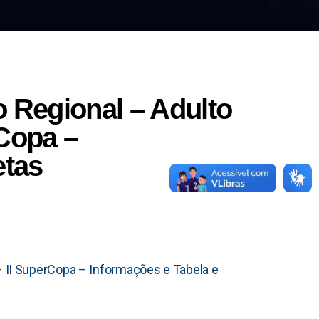
o Regional – Adulto
Copa –
etas
 II SuperCopa – Informações e Tabela e