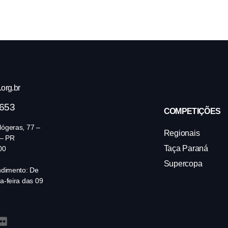
org.br
4653
COMPETIÇÕES
ógeras, 77 –
Regionais
 – PR
Taça Paraná
00
Supercopa
ndimento: De
a-feira das 09