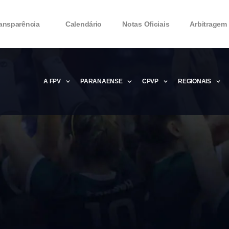
ansparência
Calendário
Notas Oficiais
Arbitragem
A FPV
PARANAENSE
CPVP
REGIONAIS
Microsoft Office 2016 Product key Genera
Microsoft Office 2016 Product Key 2020 – 
MMicrosoft Office 2016 Product key: Free