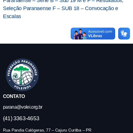
Paranaense – Série B – Sub 19 M e F – Resultados,
Seleção Paranaense F – SUB 18 – Convocação e
Escalas
CONTATO
parana@volei.org.br
(41) 3363-4653
Rua Pandia Calógeras, 77 – Cajuru Curitba – PR