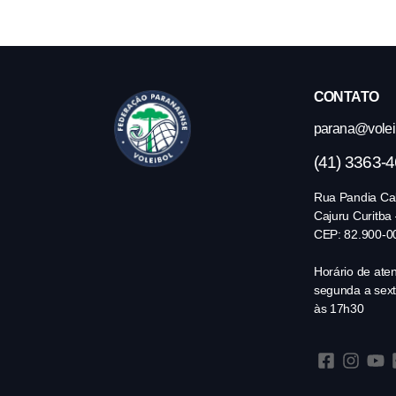
CONTATO
parana@volei.
(41) 3363-
Rua Pandia Cal
Cajuru Curitba
CEP: 82.900-0
Horário de ate
segunda a sext
às 17h30