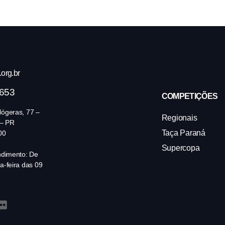
org.br
4653
COMPETIÇÕES
ógeras, 77 –
Regionais
 – PR
Taça Paraná
00
Supercopa
ndimento: De
a-feira das 09