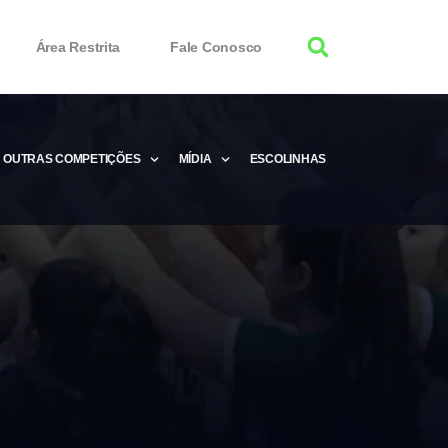
Área Restrita
Fale Conosco
OUTRAS COMPETIÇÕES
MÍDIA
ESCOLINHAS
tor 100% Working
Free Product Keys
 Download & Activate