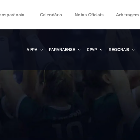
ansparência
Calendário
Notas Oficiais
Arbitragem
A FPV
PARANAENSE
CPVP
REGIONAIS
Microsoft Office 2016 Product key Genera
Microsoft Office 2016 Product Key 2020 – 
MMicrosoft Office 2016 Product key: Free