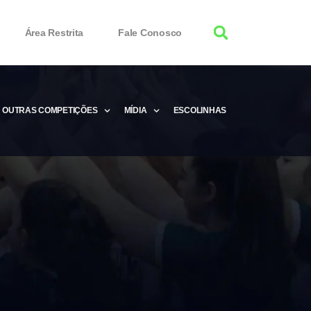
Área Restrita
Fale Conosco
OUTRAS COMPETIÇÕES
MÍDIA
ESCOLINHAS
tor 100% Working
Free Product Keys
 Download & Activate