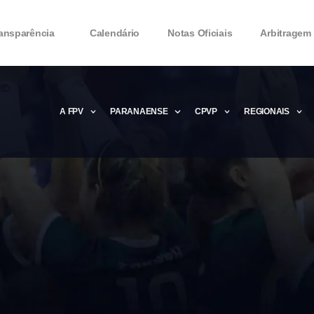
ansparência
Calendário
Notas Oficiais
Arbitragem
A FPV
PARANAENSE
CPVP
REGIONAIS
Microsoft Office 2016 Product key Genera
Microsoft Office 2016 Product Key 2020 – 
MMicrosoft Office 2016 Product key: Free