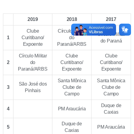
2019
2018
2017
Clube
Círculo Militar
Círculo Militar
1
Curitibano/
do
do Paraná
Expoente
Paraná/ARBS
Círculo Militar
Clube
Clube
2
do
Curitibano/
Curitibano/
Paraná/ARBS
Expoente
Expoente
Santa Mônica
Santa Mônica
São José dos
3
Clube de
Clube de
Pinhais
Campo
Campo
Duque de
4
PM Araucária
Caxias
Duque de
5
PM Araucária
Caxias