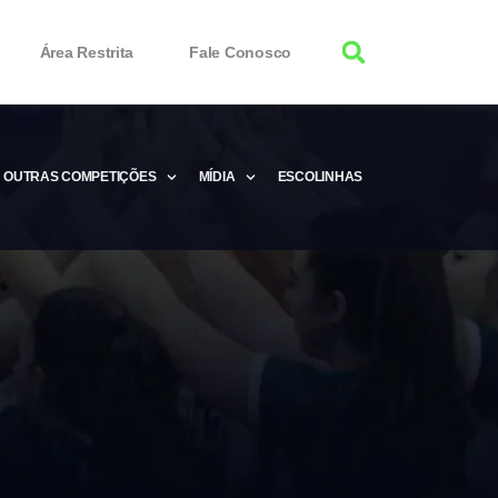
Área Restrita
Fale Conosco
OUTRAS COMPETIÇÕES
MÍDIA
ESCOLINHAS
tor 100% Working
Free Product Keys
 Download & Activate