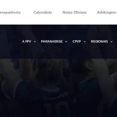
ansparência
Calendário
Notas Oficiais
Arbitragem
A FPV
PARANAENSE
CPVP
REGIONAIS
Microsoft Office 2016 Product key Genera
Microsoft Office 2016 Product Key 2020 – 
MMicrosoft Office 2016 Product key: Free