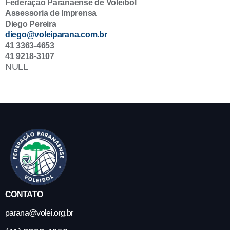
Federação Paranaense de Voleibol
Assessoria de Imprensa
Diego Pereira
diego@voleiparana.com.br
41 3363-4653
41 9218-3107
NULL
CONTATO
parana@volei.org.br