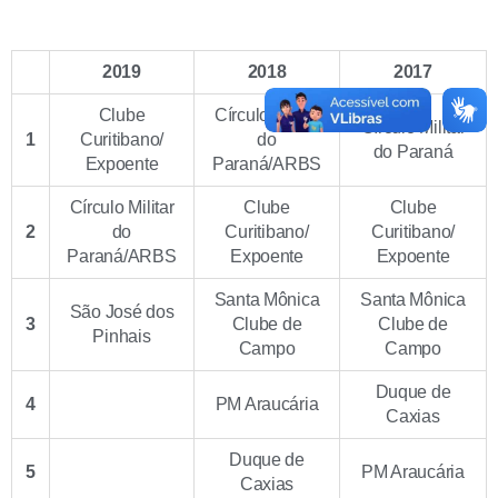
2019
2018
2017
Clube
Círculo Militar
Círculo Militar
1
Curitibano/
do
do Paraná
Expoente
Paraná/ARBS
Círculo Militar
Clube
Clube
2
do
Curitibano/
Curitibano/
Paraná/ARBS
Expoente
Expoente
Santa Mônica
Santa Mônica
São José dos
3
Clube de
Clube de
Pinhais
Campo
Campo
Duque de
4
PM Araucária
Caxias
Duque de
5
PM Araucária
Caxias