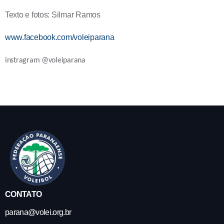
Texto e fotos: Silmar Ramos
www.facebook.com/voleiparana
instragram @voleiparana
CONTATO
parana@volei.org.br