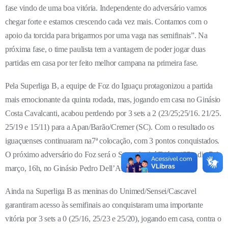
fase vindo de uma boa vitória. Independente do adversário vamos
chegar forte e estamos crescendo cada vez mais. Contamos com o
apoio da torcida para brigarmos por uma vaga nas semifinais”. Na
próxima fase, o time paulista tem a vantagem de poder jogar duas
partidas em casa por ter feito melhor campana na primeira fase.
Pela Superliga B, a equipe de Foz do Iguaçu protagonizou a partida
mais emocionante da quinta rodada, mas, jogando em casa no Ginásio
Costa Cavalcanti, acabou perdendo por 3 sets a 2 (23/25;25/16. 21/25.
25/19 e 15/11) para a Apan/Barão/Cremer (SC). Com o resultado os
iguaçuenses continuaram na7ª colocação, com 3 pontos conquistados.
O próximo adversário do Foz será o Santo André/Diário (SP), dia 7 de
março, 16h, no Ginásio Pedro Dell’Antonia, no ABC paulista.
Ainda na Superliga B as meninas do Unimed/Sensei/Cascavel
garantiram acesso às semifinais ao conquistaram uma importante
vitória por 3 sets a 0 (25/16, 25/23 e 25/20), jogando em casa, contra o