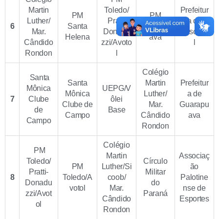
Martin
Toledo/
Prefeitur
PM
PM
Luther/
Prati-
a de
6
Santa
Guarapu
Mar.
Donadu
Cascave
Helena
ava
Cândido
zzi/Avoto
l
Rondon
l
Colégio
Santa
Santa
Martin
Prefeitur
Mônica
UEPG/V
Mônica
Luther/
a de
7
Clube
ôlei
Clube de
Mar.
Guarapu
de
Base
Campo
Cândido
ava
Campo
Rondon
Colégio
PM
Martin
Associaç
Toledo/
Círculo
PM
Luther/Si
ão
Pratti-
Militar
8
Toledo/A
coob/
Palotine
Donadu
do
votol
Mar.
nse de
zzi/Avot
Paraná
Cândido
Esportes
ol
Rondon