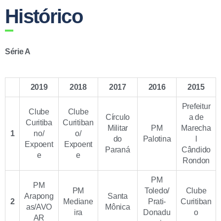
Histórico
Série A
2019
2018
2017
2016
2015
Prefeitur
Clube
Clube
Círculo
a de
Curitiba
Curitiban
Militar
PM
Marecha
1
no/
o/
do
Palotina
l
Expoent
Expoent
Paraná
Cândido
e
e
Rondon
PM
PM
PM
Toledo/
Clube
Arapong
Santa
2
Mediane
Prati-
Curitiban
as/AVO
Mônica
ira
Donadu
o
AR