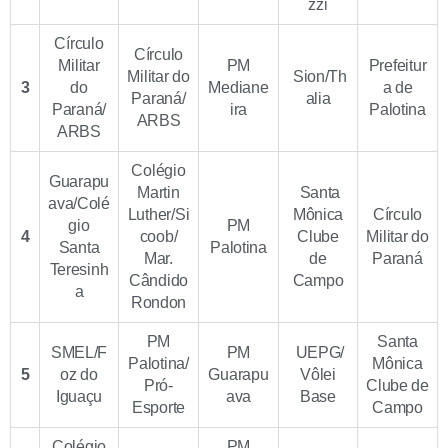
zzi
Círculo
Círculo
Militar
PM
Prefeitur
Militar do
Sion/Th
3
do
Mediane
a de
Paraná/
alia
Paraná/
ira
Palotina
ARBS
ARBS
Colégio
Guarapu
Martin
Santa
ava/Colé
Luther/Si
Mônica
Círculo
gio
PM
4
coob/
Clube
Militar do
Santa
Palotina
Mar.
de
Paraná
Teresinh
Cândido
Campo
a
Rondon
PM
Santa
SMEL/F
PM
UEPG/
Palotina/
Mônica
5
oz do
Guarapu
Vôlei
Pró-
Clube de
Iguaçu
ava
Base
Esporte
Campo
Colégio
PM