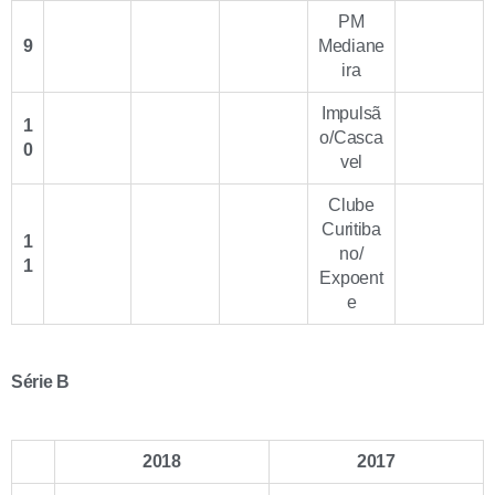
PM
9
Mediane
ira
Impulsã
1
o/Casca
0
vel
Clube
Curitiba
1
no/
1
Expoent
e
Série B
2018
2017