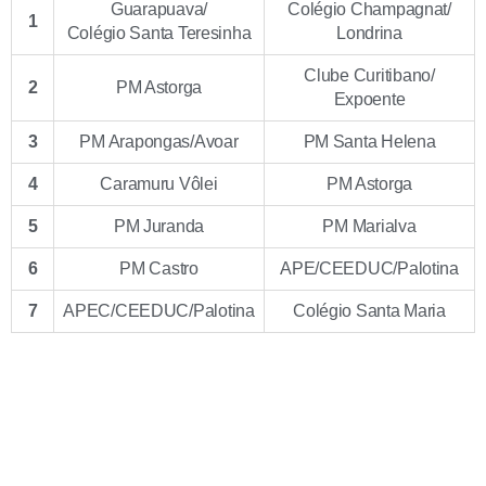
Guarapuava/
Colégio Champagnat/
1
Colégio Santa Teresinha
Londrina
Clube Curitibano/
2
PM Astorga
Expoente
3
PM Arapongas/Avoar
PM Santa Helena
4
Caramuru Vôlei
PM Astorga
5
PM Juranda
PM Marialva
6
PM Castro
APE/CEEDUC/Palotina
7
APEC/CEEDUC/Palotina
Colégio Santa Maria