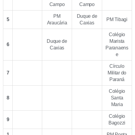
Campo
Campo
PM
Duque de
5
PM Tibagi
Araucária
Caxias
Colégio
Duque de
Marista
6
Caxias
Paranaens
e
Círculo
7
Militar do
Paraná
Colégio
8
Santa
Maria
Colégio
9
Bagozzi
1
PM Ponta