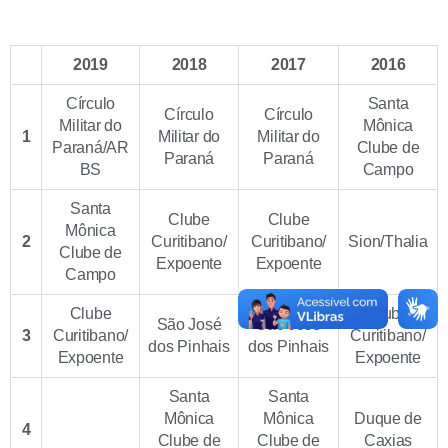
2019
2018
2017
2016
Círculo
Santa
Círculo
Círculo
Militar do
Mônica
1
Militar do
Militar do
Paraná/AR
Clube de
Paraná
Paraná
BS
Campo
Santa
Clube
Clube
Mônica
2
Curitibano/
Curitibano/
Sion/Thalia
Clube de
Expoente
Expoente
Campo
Clube
Clube
São José
São José
3
Curitibano/
Curitibano/
dos Pinhais
dos Pinhais
Expoente
Expoente
Santa
Santa
Mônica
Mônica
Duque de
4
Clube de
Clube de
Caxias