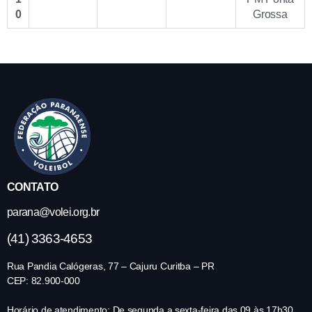
0
Grossa
CONTATO
parana@volei.org.br
(41) 3363-4653
Rua Pandia Calógeras, 77 – Cajuru Curitba – PR
CEP: 82.900-000
Horário de atendimento: De segunda a sexta-feira das 09 às 17h30