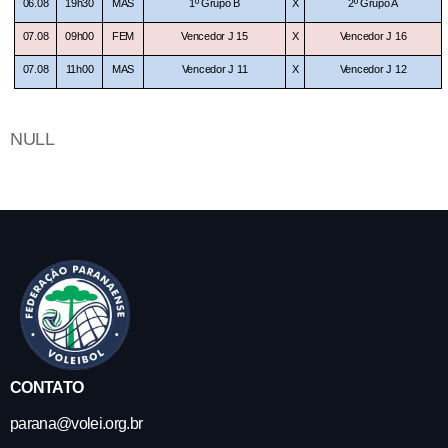
06.08
19h30
MAS
1º Grupo B
X
2º Grupo A
07.08
09h00
FEM
Vencedor J 15
X
Vencedor J 16
07.08
11h00
MAS
Vencedor J 11
X
Vencedor J 12
NULL
CONTATO
parana@volei.org.br