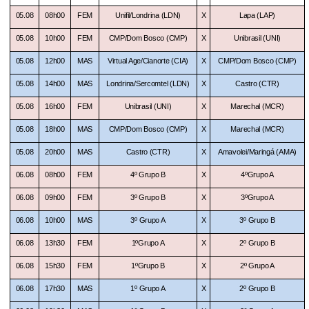
05.08
08h00
FEM
Unifil/Londrina (LDN)
X
Lapa (LAP)
05.08
10h00
FEM
CMP/Dom Bosco (CMP)
X
Unibrasil (UNI)
05.08
12h00
MAS
Virtual Age/Cianorte (CIA)
X
CMP/Dom Bosco (CMP)
05.08
14h00
MAS
Londrina/Sercomtel (LDN)
X
Castro (CTR)
05.08
16h00
FEM
Unibrasil (UNI)
X
Marechal (MCR)
05.08
18h00
MAS
CMP/Dom Bosco (CMP)
X
Marechal (MCR)
05.08
20h00
MAS
Castro (CTR)
X
Amavolei/Maringá (AMA)
06.08
08h00
FEM
4º Grupo B
X
4ºGrupo A
06.08
09h00
FEM
3º Grupo B
X
3ºGrupo A
06.08
10h00
MAS
3º Grupo A
X
3º Grupo B
06.08
13h30
FEM
1ºGrupo A
X
2º Grupo B
06.08
15h30
FEM
1ºGrupo B
X
2º Grupo A
06.08
17h30
MAS
1º Grupo A
X
2º Grupo B