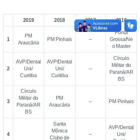
2019
2018
2017
2016
Ponta
PM
1
PM Pinhais
–
Grossa/Ne
Araucária
o Master
Círculo
AVP/Dental
AVP/Dental
Militar do
2
Uni/
Uni/
–
Paraná/AR
Curitiba
Curitiba
BS
Círculo
Militar do
PM
3
–
PM Pinhais
Paraná/AR
Araucária
BS
Santa
AVP/Dental
Mônica
4
–
Uni/
Clube de