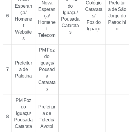
Nova
Colégio
Prefeitur
Esperan
do
Esperan
Catarata
a de São
ça/
Iguaçu/
6
ça/
s/
Jorge do
Homene
Pousada
Homene
Foz do
Patrocíni
t
Catarata
t
Iguaçu
o
Website
s
Telecom
s
PM Foz
do
Prefeitur
Iguaçu/
7
a de
Pousad
Palotina
a
Catarata
s
PM Foz
do
Prefeitur
Iguaçu/
a de
8
Pousada
Toledo/
Catarata
Avotol