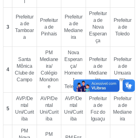
l
Prefeitur
Prefeitur
Prefeitur
Prefeitur
a de
Prefeitur
a de
a de
3
a de
Nova
a de
Tamboar
Mediane
Pinhais
Esperan
Toledo
a
ira
ça
PM
Nova
Santa
Mediane
Esperan
Prefeitur
Prefeitur
Mônica
ira/
ça/
a de
a de
4
Clube de
Colégio
Homene
Mediane
Umuara
Campo
Mondron
t
ira
ma
e
Telecom
AVP/De
AVP/De
AVP/De
Prefeitur
Prefeitur
ntal
ntal
ntal
a de
a de
5
Uni/Curit
Uni/Curit
Uni/Curit
Foz do
Mediane
iba
iba
iba
Iguaçu
ira
PM
PM
Nova
PM Foz