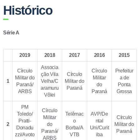
Histórico
Série A
2019
2018
2017
2016
2015
Associa
Círculo
Círculo
Prefeitur
ção Vila
Círculo
Militar do
Militar
a de
1
Velha/C
Militar do
Paraná/
do
Ponta
aramuru
Paraná
ARBS
Paraná
Grossa
Vôlei
PM
Círculo
Toledo/
Telêmac
AVP/De
Militar
Círculo
Pratti-
o
ntal
2
do
Militar do
Donadu
Borba/A
Uni/Curit
Paraná/
Paraná
zzi/Avoto
VTB
iba
ARBS