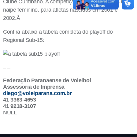
Clube Curitibano. A competição acontece apenas no
naipe feminino, para atletas nascidas em 2001 e
2002.Â
Confira abaixo a tabela completa do playoff do
Regional Sub-15:
– –
Federação Paranaense de Voleibol
Assessoria de Imprensa
diego@voleiparana.com.br
41 3363-4653
41 9218-3107
NULL