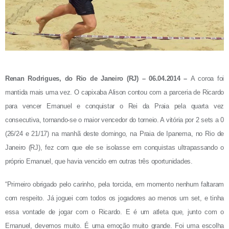
Renan Rodrigues, do Rio de Janeiro (RJ) – 06.04.2014 –
A coroa foi
mantida mais uma vez. O capixaba Alison contou com a parceria de Ricardo
para vencer Emanuel e conquistar o Rei da Praia pela quarta vez
consecutiva, tornando-se o maior vencedor do torneio. A vitória por 2 sets a 0
(26/24 e 21/17) na manhã deste domingo, na Praia de Ipanema, no Rio de
Janeiro (RJ), fez com que ele se isolasse em conquistas ultrapassando o
próprio Emanuel, que havia vencido em outras três oportunidades.
“Primeiro obrigado pelo carinho, pela torcida, em momento nenhum faltaram
com respeito. Já joguei com todos os jogadores ao menos um set, e tinha
essa vontade de jogar com o Ricardo. E é um atleta que, junto com o
Emanuel, devemos muito. É uma emoção muito grande. Foi uma escolha