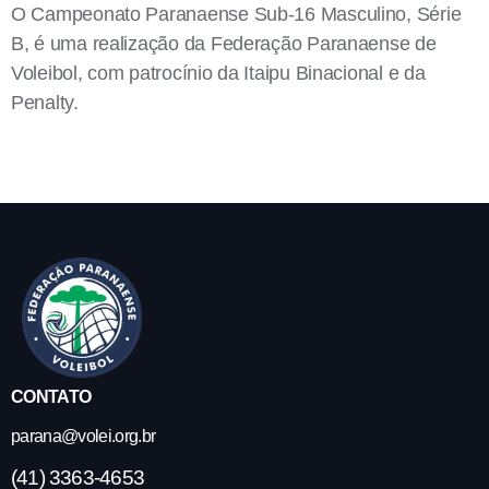
O Campeonato Paranaense Sub-16 Masculino, Série
B, é uma realização da Federação Paranaense de
Voleibol, com patrocínio da Itaipu Binacional e da
Penalty.
CONTATO
parana@volei.org.br
(41) 3363-4653