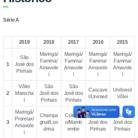
Série A
2019
2018
2017
2016
2015
Maringá/
Maringá/
Maringá/
Maringá/
São
Famma/
Famma/
Famma/
Famma/
1
José dos
Amavole
Amavole
Amavole
Amavole
Pinhais
i
i
i
i
Vôlei
São
São
Cascave
Unibrasil
2
Marecha
José dos
José dos
l/Unimed
Vôlei
l
Pinhais
Pinhais
Maringá/
Champa
Colomb
São
São
Prorelax/
3
gnat/Lon
o/Mamb
José dos
José dos
Amavole
drina
embe
Pinhais
Pinhais
i