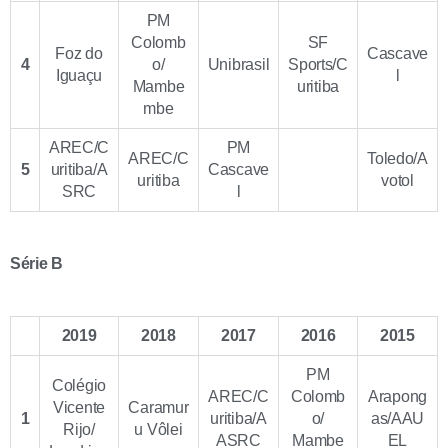
PM
Colomb
SF
Foz do
Cascave
4
o/
Unibrasil
Sports/C
Iguaçu
l
Mambe
uritiba
mbe
AREC/C
PM
AREC/C
Toledo/A
5
uritiba/A
Cascave
uritiba
votol
SRC
l
Série B
2019
2018
2017
2016
2015
PM
Colégio
AREC/C
Colomb
Arapong
Vicente
Caramur
1
uritiba/A
o/
as/AAU
Rijo/
u Vôlei
ASRC
Mambe
EL