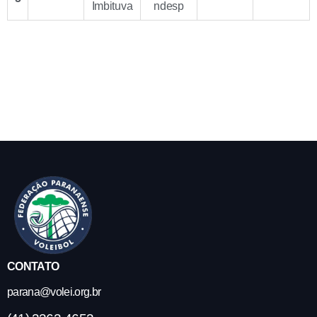
Imbituva
ndesp
CONTATO
parana@volei.org.br