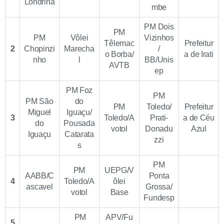
Londrina
mbe
PM Dois
PM
PM
Vôlei
Vizinhos
Têlemac
Prefeitur
2
Chopinzi
Marecha
/
o Borba/
a de Irati
nho
l
BB/Unis
AVTB
ep
PM Foz
PM
PM São
do
PM
Toledo/
Prefeitur
Miguel
Iguaçu/
3
Toledo/A
Prati-
a de Céu
do
Pousada
votol
Donadu
Azul
Iguaçu
Catarata
zzi
s
PM
PM
UEPG/V
AABB/C
Ponta
4
Toledo/A
ôlei
ascavel
Grossa/
votol
Base
Fundesp
PM
APV/Fu
5