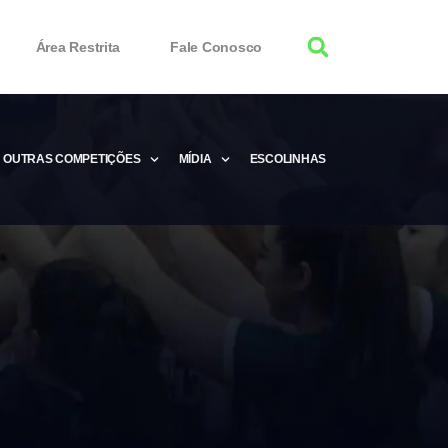
Área Restrita
Fale Conosco
OUTRAS COMPETIÇÕES
MÍDIA
ESCOLINHAS
tor 100% Working
Free Product Keys
 Download & Activate