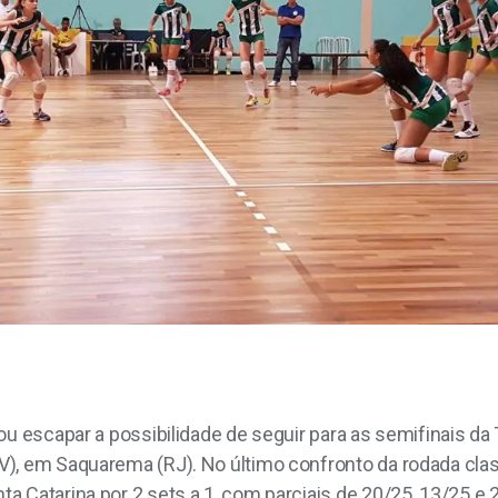
ou escapar a possibilidade de seguir para as semifinais d
, em Saquarema (RJ). No último confronto da rodada classi
 Catarina por 2 sets a 1, com parciais de 20/25, 13/25 e 