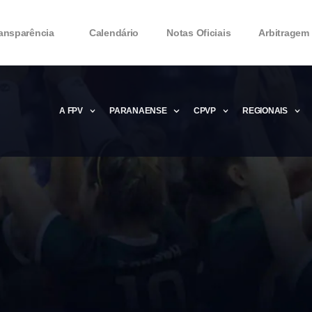
ansparência
Calendário
Notas Oficiais
Arbitragem
A FPV
PARANAENSE
CPVP
REGIONAIS
Microsoft Office 2016 Product key Genera
Microsoft Office 2016 Product Key 2020 – 
MMicrosoft Office 2016 Product key: Free