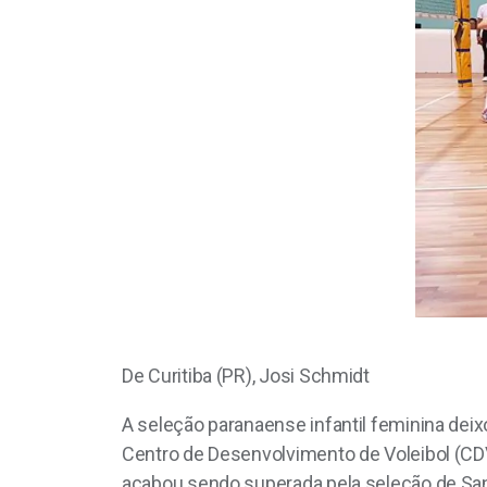
De Curitiba (PR), Josi Schmidt
A seleção paranaense infantil feminina deix
Centro de Desenvolvimento de Voleibol (CDV)
acabou sendo superada pela seleção de Santa