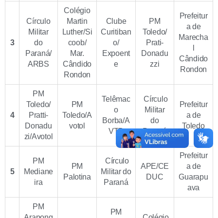
Colégio
Prefeitur
Círculo
Martin
Clube
PM
a de
Militar
Luther/Si
Curitiban
Toledo/
Marecha
3
do
coob/
o/
Prati-
l
Paraná/
Mar.
Expoent
Donadu
Cândido
ARBS
Cândido
e
zzi
Rondon
Rondon
PM
Telêmac
Círculo
Toledo/
PM
Prefeitur
o
Militar
4
Pratti-
Toledo/A
a de
Borba/A
do
Donadu
votol
Toledo
VTB
Paraná
zi/Avotol
Prefeitur
PM
Círculo
PM
APE/CE
a de
5
Mediane
Militar do
Palotina
DUC
Guarapu
ira
Paraná
ava
PM
PM
Arapong
Colégio