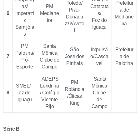
Toledo/
Prefeitur
as/
PM
Catarata
Prati-
a de
6
Imperatri
Mediane
s/
Donadu
Mediane
z
ira
Foz do
zzi/Avoto
ira
Semijóia
Iguaçu
l
s
PM
Santa
São
Impulsã
Prefeitur
Palotina/
Mônica
7
José dos
o/Casca
a de
Pró-
Clube de
Pinhais
vel
Palotina
Esporte
Campo
ADEPS
Santa
PM
SMEL/F
Londrina
Mônica
Rolândia
8
oz do
/ Colégio
Clube
/Óticas
Iguaçu
Vicente
de
King
Rijo
Campo
Série B