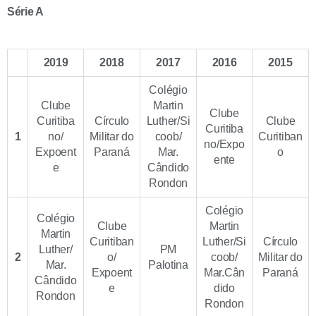
Série A
2019
2018
2017
2016
2015
Colégio
Clube
Martin
Clube
Curitiba
Círculo
Luther/Si
Clube
Curitiba
1
no/
Militar do
coob/
Curitiban
no/Expo
Expoent
Paraná
Mar.
o
ente
e
Cândido
Rondon
Colégio
Colégio
Clube
Martin
Martin
Curitiban
Luther/Si
Círculo
Luther/
PM
2
o/
coob/
Militar do
Mar.
Palotina
Expoent
Mar.Cân
Paraná
Cândido
e
dido
Rondon
Rondon