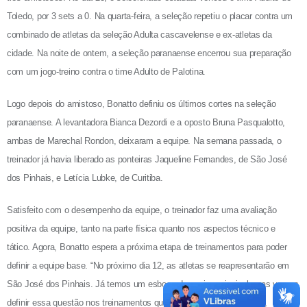
Toledo, por 3 sets a 0. Na quarta-feira, a seleção repetiu o placar contra um
combinado de atletas da seleção Adulta cascavelense e ex-atletas da
cidade. Na noite de ontem, a seleção paranaense encerrou sua preparação
com um jogo-treino contra o time Adulto de Palotina.
Logo depois do amistoso, Bonatto definiu os últimos cortes na seleção
paranaense. A levantadora Bianca Dezordi e a oposto Bruna Pasqualotto,
ambas de Marechal Rondon, deixaram a equipe. Na semana passada, o
treinador já havia liberado as ponteiras Jaqueline Fernandes, de São José
dos Pinhais, e Letícia Lubke, de Curitiba.
Satisfeito com o desempenho da equipe, o treinador faz uma avaliação
positiva da equipe, tanto na parte física quanto nos aspectos técnico e
tático. Agora, Bonatto espera a próxima etapa de treinamentos para poder
definir a equipe base. “No próximo dia 12, as atletas se reapresentarão em
São José dos Pinhais. Já temos um esboço da equipe principal, mas vamos
definir essa questão nos treinamentos que antecederão o Brasileiro”,