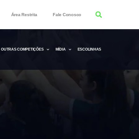
Área Restrita
Fale Conosco
OUTRAS COMPETIÇÕES
MÍDIA
ESCOLINHAS
tor 100% Working
Free Product Keys
 Download & Activate