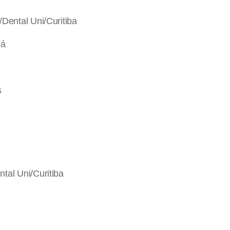
Dental Uni/Curitiba
ná
s
tal Uni/Curitiba