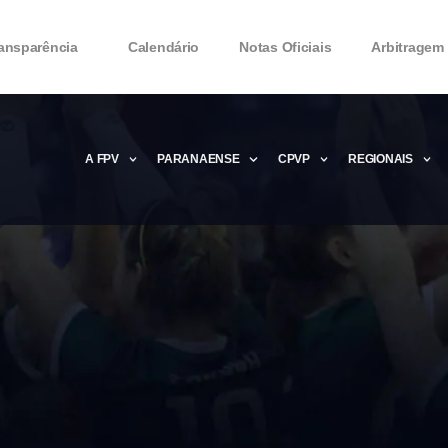
ansparência
Calendário
Notas Oficiais
Arbitragem
A FPV
PARANAENSE
CPVP
REGIONAIS
Microsoft Office 2016 Product key Genera
Microsoft Office 2016 Product Key 2020 – 
MMicrosoft Office 2016 Product key: Free