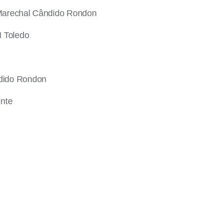
r/Marechal Cândido Rondon
M Toledo
ndido Rondon
ente
araná