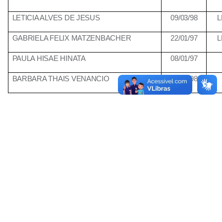
LETICIA ALVES DE JESUS
09/03/98
L
GABRIELA FELIX MATZENBACHER
22/01/97
L
PAULA HISAE HINATA
08/01/97
BARBARA THAIS VENANCIO
13/01/98