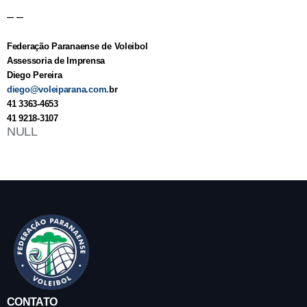
– –
Federação Paranaense de Voleibol
Assessoria de Imprensa
Diego Pereira
diego@voleiparana.com
.
br
41 3363-4653
41 9218-3107
NULL
CONTATO