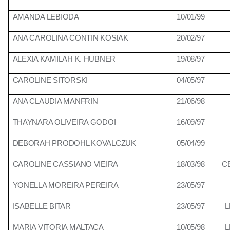
AMANDA LEBIODA
10/01/99
ANA CAROLINA CONTIN KOSIAK
20/02/97
ALEXIA KAMILAH K. HUBNER
19/08/97
CAROLINE SITORSKI
04/05/97
ANA CLAUDIA MANFRIN
21/06/98
THAYNARA OLIVEIRA GODOI
16/09/97
DEBORAH PRODOHL KOVALCZUK
05/04/99
CAROLINE CASSIANO VIEIRA
18/03/98
C
YONELLA MOREIRA PEREIRA
23/05/97
ISABELLE BITAR
23/05/97
L
MARIA VITORIA MALTACA
10/05/98
L