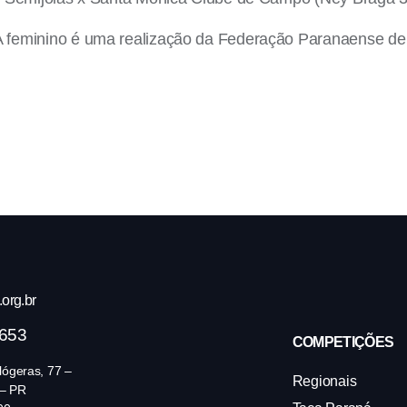
eminino é uma realização da Federação Paranaense de V
org.br
4653
COMPETIÇÕES
ógeras, 77 –
Regionais
 – PR