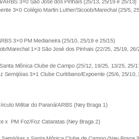
ná/ARBS 3×0 São José dos Pinhais (25/13, 25/19 e 25/13)
ente 3×0 Colégio Martin Luther/Sicoob/Marechal (25/5, 25
/ARBS 3×0 PM Medianeira (25/10, 25/19 e 25/15)
oob/Marechal 1×3 São José dos Pinhais (22/25, 25/19, 26/
Santa Mônica Clube de Campo (25/12, 19/25, 13/25, 25/17
 Semijóias 3×1 Clube Curitibano/Expoente (25/6, 25/10, 
írculo Militar do Paraná/ARBS (Ney Braga 1)
te x PM Foz/Foz Cataratas (Ney Braga 2)
z Semijóias x Santa Mônica Clube de Campo (Ney Braga 3