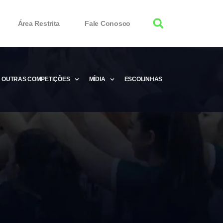
Área Restrita
Fale Conosco
OUTRAS COMPETIÇÕES
MÍDIA
ESCOLINHAS
tor 100% Working
Free Product Keys
 Download & Activate