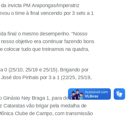
z da invicta PM Arapongas/Imperatriz
ou o time à final vencendo por 3 sets a 1
rtida final o mesmo desempenho. “Nosso
e nosso objetivo era continuar fazendo bons
 e colocar tudo que treinamos na quadra,
 0 (25/10, 25/19 e 25/15). Brigando por
José dos Pinhais por 3 a 1 (22/25, 25/19,
o Ginásio Ney Braga 1, para decidir a
 Cataratas vão brigar pela medalha de
a Mônica Clube de Campo, com transmissão