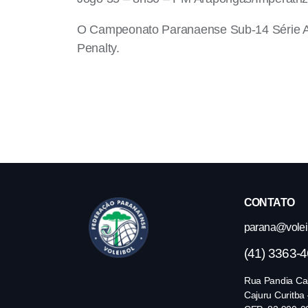
O Campeonato Paranaense Sub-14 Série A f
Penalty.
CONTATO
parana@volei.
(41) 3363-
Rua Pandia Cal
Cajuru Curitba