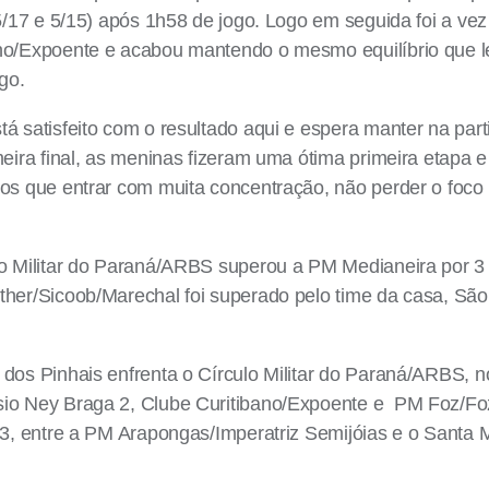
25/17 e 5/15) após 1h58 de jogo. Logo em seguida foi a ve
no/Expoente e acabou mantendo o mesmo equilíbrio que lev
go.
tá satisfeito com o resultado aqui e espera manter na pa
meira final, as meninas fizeram uma ótima primeira etapa 
mos que entrar com muita concentração, não perder o foco
o Militar do Paraná/ARBS superou a PM Medianeira por 3 a
her/Sicoob/Marechal foi superado pelo time da casa, São 
dos Pinhais enfrenta o Círculo Militar do Paraná/ARBS, n
sio Ney Braga 2, Clube Curitibano/Expoente e PM Foz/Foz
a 3, entre a PM Arapongas/Imperatriz Semijóias e o Sant