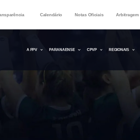
ansparência
Calendário
Notas Oficiais
Arbitragem
A FPV
PARANAENSE
CPVP
REGIONAIS
Microsoft Office 2016 Product key Genera
Microsoft Office 2016 Product Key 2020 – 
MMicrosoft Office 2016 Product key: Free