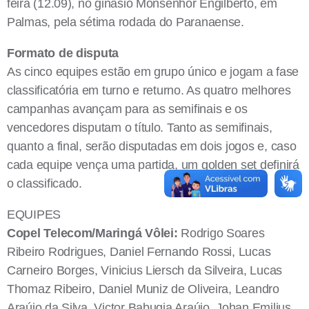
feira (12.09), no ginásio Monsenhor Engilberto, em
Palmas, pela sétima rodada do Paranaense.
Formato de disputa
As cinco equipes estão em grupo único e jogam a fase
classificatória em turno e returno. As quatro melhores
campanhas avançam para as semifinais e os
vencedores disputam o título. Tanto as semifinais,
quanto a final, serão disputadas em dois jogos e, caso
cada equipe vença uma partida, um golden set definirá
o classificado.
EQUIPES
Copel Telecom/Maringá Vôlei:
Rodrigo Soares
Ribeiro Rodrigues, Daniel Fernando Rossi, Lucas
Carneiro Borges, Vinicius Liersch da Silveira, Lucas
Thomaz Ribeiro, Daniel Muniz de Oliveira, Leandro
Araújo da Silva, Victor Babugia Araújo, Johan Emilius