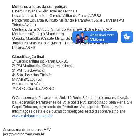
Melhores atletas da competição
Líbero: Dayana – São José dos Pinhais
Levantadora: Nicole – Círculo Militar do Paraná/ARBS
Ponteiras: Eduarda (Círculo Militar do Paraná/ARBS) e Laryssa (PM
Toledo/Avotol)
Centrais: Júlia (Círculo Militar do Paraná/ARBS) e Paula (PM
Medianeira/Colégio Mondrone)
Oposta: Marcella (Círculo Militar do Paraná/ARBS)
Jogadora Mais Valiosa (MVP) – Eduarda (Círculo Militar do
Paraná/ARBS)
Classificação final
1º Círculo Militar do Paraná/ARBS
2º PM Medianeira/Colégio Mondrone
3º PM Toledo/Avotol
4º São José dos Pinhais
5º AABB/Cascavel
6º Caramuru Vôlei
7º AREC/Curitiba/AASRC
O Campeonato Paranaense Sub-19 Série B feminino é uma realização
da Federação Paranaense de Voleibol (FPV), patrocinado pela Penalty e
Copel Telecom, com apoio da Prefeitura Municipal de Toledo. Mais
informações desta e de outras competições estão disponíveis no site
www.voleiparana.com.br
Assessoria de imprensa FPV
josi@voleiparana.com.br