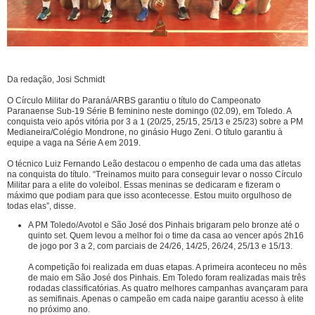
Da redação, Josi Schmidt
O Círculo Militar do Paraná/ARBS garantiu o título do Campeonato
Paranaense Sub-19 Série B feminino neste domingo (02.09), em Toledo. A
conquista veio após vitória por 3 a 1 (20/25, 25/15, 25/13 e 25/23) sobre a PM
Medianeira/Colégio Mondrone, no ginásio Hugo Zeni. O título garantiu à
equipe a vaga na Série A em 2019.
O técnico Luiz Fernando Leão destacou o empenho de cada uma das atletas
na conquista do título. “Treinamos muito para conseguir levar o nosso Círculo
Militar para a elite do voleibol. Essas meninas se dedicaram e fizeram o
máximo que podiam para que isso acontecesse. Estou muito orgulhoso de
todas elas”, disse.
A PM Toledo/Avotol e São José dos Pinhais brigaram pelo bronze até o
quinto set. Quem levou a melhor foi o time da casa ao vencer após 2h16
de jogo por 3 a 2, com parciais de 24/26, 14/25, 26/24, 25/13 e 15/13.
A competição foi realizada em duas etapas. A primeira aconteceu no mês
de maio em São José dos Pinhais. Em Toledo foram realizadas mais três
rodadas classificatórias. As quatro melhores campanhas avançaram para
as semifinais. Apenas o campeão em cada naipe garantiu acesso à elite
no próximo ano.