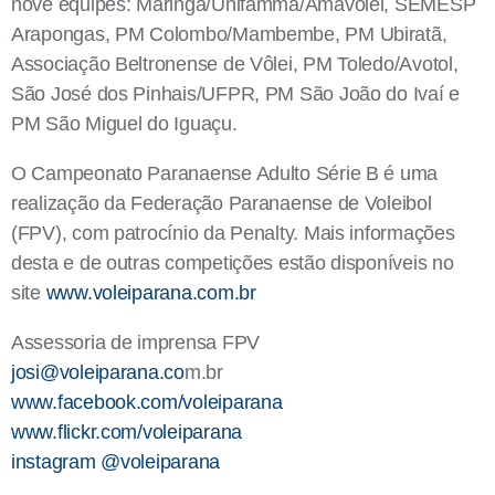
nove equipes: Maringá/Unifamma/Amavolei, SEMESP
Arapongas, PM Colombo/Mambembe, PM Ubiratã,
Associação Beltronense de Vôlei, PM Toledo/Avotol,
São José dos Pinhais/UFPR, PM São João do Ivaí e
PM São Miguel do Iguaçu.
O Campeonato Paranaense Adulto Série B é uma
realização da Federação Paranaense de Voleibol
(FPV), com patrocínio da Penalty. Mais informações
desta e de outras competições estão disponíveis no
site
www.voleiparana.com.br
Assessoria de imprensa FPV
josi@voleiparana.co
m.br
www.facebook.com/voleiparana
www.flickr.com/voleiparana
instagram @voleiparana