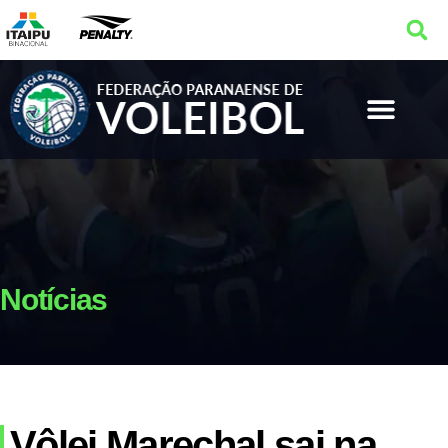
Notícias
Vôlei Marechal sai na