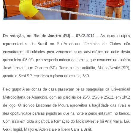
Da redação, no Rio de Janeiro (RJ) – 07.02.2014 –
As duas equipes
representantes do Brasil no Sul-Americano Feminino de Clubes não
encontraram dificuldades para vencerem suas adversárias na noite desta
quinta-feira (06.02), pela segunda rodada do torneio, que acontece no ginásio
José Liberatti, em Osasco (SP). Tanto o time anfitrião, Molico/Nestlé (SP),
quanto o Sesi-SP, repetiram o placar da estreia, 3×0.
Pelo grupo A as donas da casa passaram pelas paraguaias da Universidad
Metropolitana de Asunción, com as parciais de 25/8, 25/6 e 25/12, em 1h02
de jogo. O técnico Luizomar de Moura aproveitou a fragilidade das rivais e
deu oportunidade para as jogadoras que na noite anterior estavam no banco.
Com isso em toda a partida a formação do Molico/Nestlé foi Ana Maria, Lia,
Gabi, Ingrid, Marjorie, Adenízia e a líbero Camila Brait.