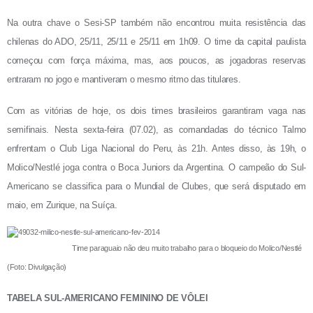
Na outra chave o Sesi-SP também não encontrou muita resistência das
chilenas do ADO, 25/11, 25/11 e 25/11 em 1h09. O time da capital paulista
começou com força máxima, mas, aos poucos, as jogadoras reservas
entraram no jogo e mantiveram o mesmo ritmo das titulares.
Com as vitórias de hoje, os dois times brasileiros garantiram vaga nas
semifinais. Nesta sexta-feira (07.02), as comandadas do técnico Talmo
enfrentam o Club Liga Nacional do Peru, às 21h. Antes disso, às 19h, o
Molico/Nestlé joga contra o Boca Juniors da Argentina. O campeão do Sul-
Americano se classifica para o Mundial de Clubes, que será disputado em
maio, em Zurique, na Suíça.
Time paraguaio não deu muito trabalho para o bloqueio do Molico/Nestlé
(Foto: Divulgação)
TABELA SUL-AMERICANO FEMININO DE VÔLEI