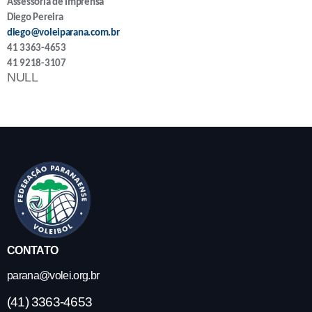
Assessoria de Imprensa
Diego Pereira
diego@voleiparana.com.br
41 3363-4653
41 9218-3107
NULL
CONTATO
parana@volei.org.br
(41) 3363-4653