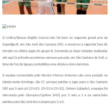
O Unifoz/Brasas English Course não foi bem no segundo grand prix da
Superliga B, em São José dos Campos (SP), e encerrou a segunda fase do
torneio no último lugar do grupo B. Somando as duas rodadas realizadas
até aqui (a primeira aconteceu semana passada, em São Caetano do Sul), o
time de Foz do Iguaçu contabiliza uma vitória e cinco derrotas.
A equipe comandada pelo técnico Marcos Antunes caiu uma posição na
tabela neste domingo, dia 27, porque perdeu o jogo para o São Caetano
(SP) por 3 sets a 0 (25×23, 25×22 e 25×12). Ontem (sábado), a equipe foi
derrotada pelo Olympico/Uptime (MG) por 3 sets a 1 e na sexta-feira
perdeu para São José dos Campos por 3 a 0.