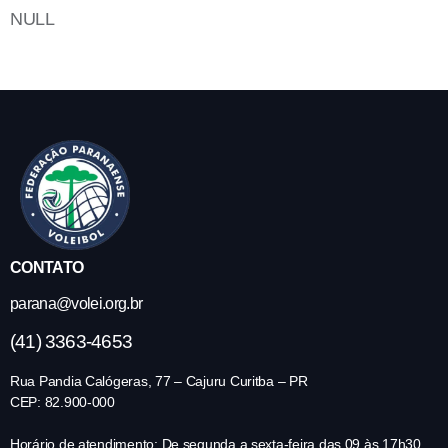
NULL
CONTATO
parana@volei.org.br
(41) 3363-4653
Rua Pandia Calógeras, 77 – Cajuru Curitba – PR
CEP: 82.900-000
Horário de atendimento: De segunda a sexta-feira das 09 às 17h30