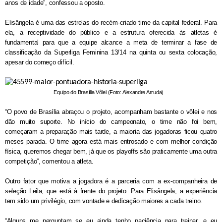
anos de idade”, confessou a oposto.
Elisângela é uma das estrelas do recém-criado time da capital federal. Para
ela, a receptividade do público e a estrutura oferecida às atletas é
fundamental para que a equipe alcance a meta de terminar a fase de
classificação da Superliga Feminina 13/14 na quinta ou sexta colocação,
apesar do começo difícil.
Equipo do Brasília Vôlei (Foto: Alexandre Arruda)
“O povo de Brasília abraçou o projeto, acompanham bastante o vôlei e nos
dão muito suporte. No início do campeonato, o time não foi bem,
começaram a preparação mais tarde, a maioria das jogadoras ficou quatro
meses parada. O time agora está mais entrosado e com melhor condição
física, queremos chegar bem, já que os playoffs são praticamente uma outra
competição”, comentou a atleta.
Outro fator que motiva a jogadora é a parceria com a ex-companheira de
seleção Leila, que está à frente do projeto. Para Elisângela, a experiência
tem sido um privilégio, com vontade e dedicação maiores a cada treino.
“Alguns me perguntam se eu ainda tenho paciência para treinar, e eu