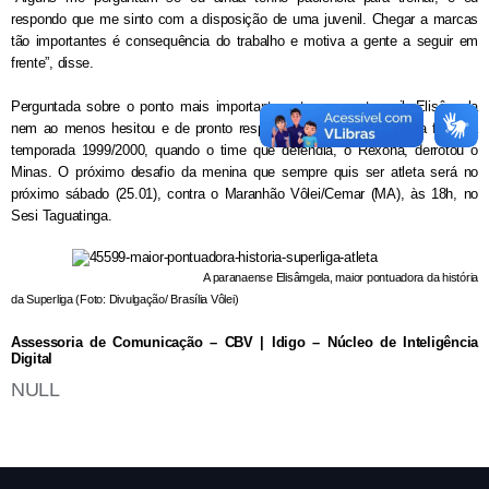
respondo que me sinto com a disposição de uma juvenil. Chegar a marcas
tão importantes é consequência do trabalho e motiva a gente a seguir em
frente”, disse.
Perguntada sobre o ponto mais importante entre os quatro mil, Elisângela
nem ao menos hesitou e de pronto respondeu que foi o último na final da
temporada 1999/2000, quando o time que defendia, o Rexona, derrotou o
Minas. O próximo desafio da menina que sempre quis ser atleta será no
próximo sábado (25.01), contra o Maranhão Vôlei/Cemar (MA), às 18h, no
Sesi Taguatinga.
A paranaense Elisâmgela, maior pontuadora da história
da Superliga (
Foto:
Divulgação/ Brasília Vôlei)
Assessoria de Comunicação – CBV | Idigo – Núcleo de Inteligência
Digital
NULL