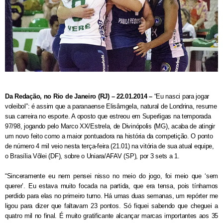
Da Redação, no Rio de Janeiro (RJ) – 22.01.2014 –
“Eu nasci para jogar
voleibol”: é assim que a paranaense Elisâmgela, natural de Londrina, resume
sua carreira no esporte. A oposto que estreou em Superligas na temporada
97/98, jogando pelo Marco XX/Estrela, de Divinópolis (MG), acaba de atingir
um novo feito como a maior pontuadora na história da competição. O ponto
de número 4 mil veio nesta terça-feira (21.01) na vitória de sua atual equipe,
o Brasília Vôlei (DF), sobre o Uniara/AFAV (SP), por 3 sets a 1.
“Sinceramente eu nem pensei nisso no meio do jogo, foi meio que ‘sem
querer’. Eu estava muito focada na partida, que era tensa, pois tínhamos
perdido para elas no primeiro turno. Há umas duas semanas, um repórter me
ligou para dizer que faltavam 23 pontos. Só fiquei sabendo que cheguei a
quatro mil no final. É muito gratificante alcançar marcas importantes aos 35