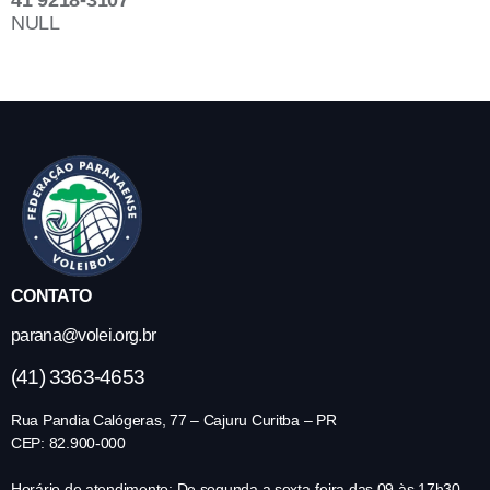
41 9218-3107
NULL
CONTATO
parana@volei.org.br
(41) 3363-4653
Rua Pandia Calógeras, 77 – Cajuru Curitba – PR
CEP: 82.900-000
Horário de atendimento: De segunda a sexta-feira das 09 às 17h30