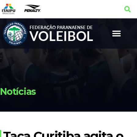
Notícias
Taça Curitiba agita o