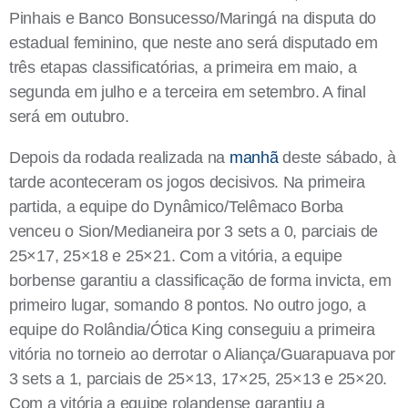
Pinhais e Banco Bonsucesso/Maringá na disputa do
estadual feminino, que neste ano será disputado em
três etapas classificatórias, a primeira em maio, a
segunda em julho e a terceira em setembro. A final
será em outubro.
Depois da rodada realizada na
manhã
deste sábado, à
tarde aconteceram os jogos decisivos. Na primeira
partida, a equipe do Dynâmico/Telêmaco Borba
venceu o Sion/Medianeira por 3 sets a 0, parciais de
25×17, 25×18 e 25×21. Com a vitória, a equipe
borbense garantiu a classificação de forma invicta, em
primeiro lugar, somando 8 pontos. No outro jogo, a
equipe do Rolândia/Ótica King conseguiu a primeira
vitória no torneio ao derrotar o Aliança/Guarapuava por
3 sets a 1, parciais de 25×13, 17×25, 25×13 e 25×20.
Com a vitória a equipe rolandense garantiu a