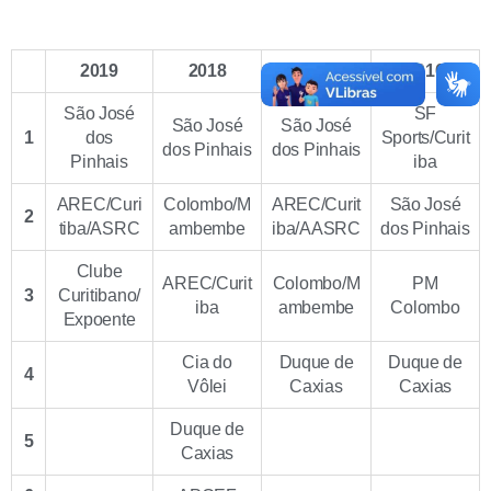
2019
2018
2017
2016
São José
SF
São José
São José
1
dos
Sports/Curit
dos Pinhais
dos Pinhais
Pinhais
iba
AREC/Curi
Colombo/M
AREC/Curit
São José
2
tiba/ASRC
ambembe
iba/AASRC
dos Pinhais
Clube
AREC/Curit
Colombo/M
PM
3
Curitibano/
iba
ambembe
Colombo
Expoente
Cia do
Duque de
Duque de
4
Vôlei
Caxias
Caxias
Duque de
5
Caxias