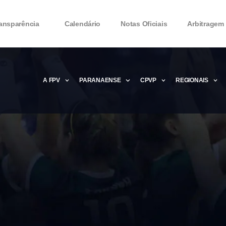
ansparência
Calendário
Notas Oficiais
Arbitragem
A FPV
PARANAENSE
CPVP
REGIONAIS
Microsoft Office 2016 Product key Genera
Microsoft Office 2016 Product Key 2020 – 
MMicrosoft Office 2016 Product key: Free