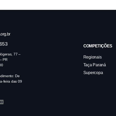
org.br
4653
COMPETIÇÕES
ógeras, 77 –
Regionais
 – PR
Taça Paraná
00
Supercopa
ndimento: De
a-feira das 09