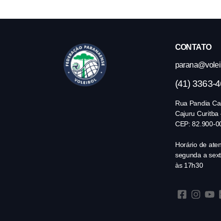
CONTATO
parana@volei.
(41) 3363-
Rua Pandia Cal
Cajuru Curitba
CEP: 82.900-0
Horário de ate
segunda a sext
às 17h30