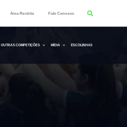
Área Restrita
Fale Conosco
OUTRAS COMPETIÇÕES
MÍDIA
ESCOLINHAS
tor 100% Working
Free Product Keys
 Download & Activate