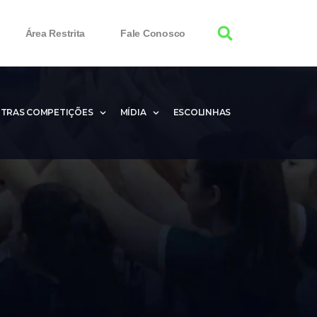
Área Restrita
Fale Conosco
TRAS COMPETIÇÕES
MÍDIA
ESCOLINHAS
100% Working
 Product Keys
nload & Activate