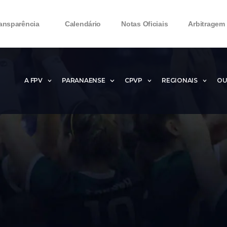
ansparência
Calendário
Notas Oficiais
Arbitragem
A FPV
PARANAENSE
CPVP
REGIONAIS
OU
Microsoft Office 2016 Product key Generator 
Microsoft Office 2016 Product Key 2020 – Free
MMicrosoft Office 2016 Product key: Free Dow