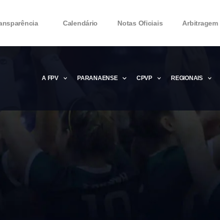
ansparência
Calendário
Notas Oficiais
Arbitragem
A FPV
PARANAENSE
CPVP
REGIONAIS
Microsoft Office 2016 Product key Genera
Microsoft Office 2016 Product Key 2020 – 
MMicrosoft Office 2016 Product key: Free