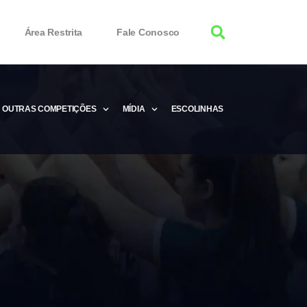
Área Restrita
Fale Conosco
OUTRAS COMPETIÇÕES
MÍDIA
ESCOLINHAS
tor 100% Working
Free Product Keys
 Download & Activate