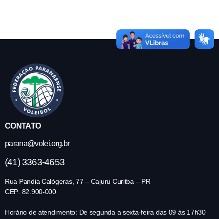
CONTATO
parana@volei.org.br
(41) 3363-4653
Rua Pandia Calógeras, 77 – Cajuru Curitba – PR
CEP: 82.900-000
Horário de atendimento: De segunda a sexta-feira das 09 às 17h30