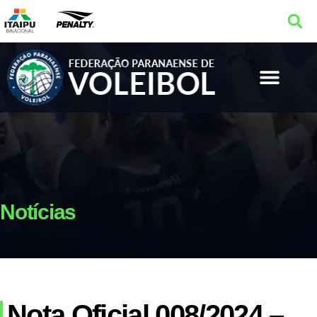
Notícias
Nota Oficial 008/2024 –