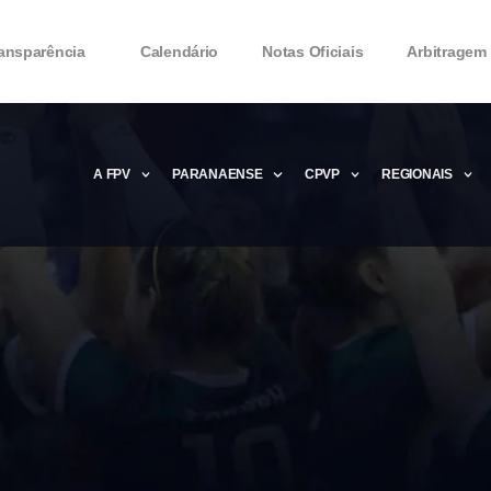
ansparência
Calendário
Notas Oficiais
Arbitragem
A FPV
PARANAENSE
CPVP
REGIONAIS
Microsoft Office 2016 Product key Genera
Microsoft Office 2016 Product Key 2020 – 
MMicrosoft Office 2016 Product key: Free