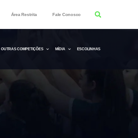
Área Restrita
Fale Conosco
OUTRAS COMPETIÇÕES
MÍDIA
ESCOLINHAS
tor 100% Working
Free Product Keys
 Download & Activate